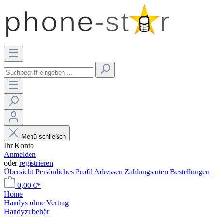
Menü schließen
Ihr Konto
Anmelden
oder
registrieren
Übersicht
Persönliches Profil
Adressen
Zahlungsarten
Bestellungen
0,00 €*
Home
Handys ohne Vertrag
Handyzubehör