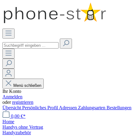
Menü schließen
Ihr Konto
Anmelden
oder
registrieren
Übersicht
Persönliches Profil
Adressen
Zahlungsarten
Bestellungen
0,00 €*
Home
Handys ohne Vertrag
Handyzubehör