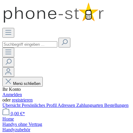
Menü schließen
Ihr Konto
Anmelden
oder
registrieren
Übersicht
Persönliches Profil
Adressen
Zahlungsarten
Bestellungen
0,00 €*
Home
Handys ohne Vertrag
Handyzubehör