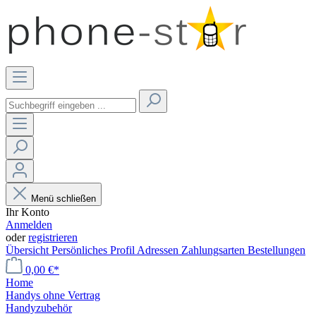
Menü schließen
Ihr Konto
Anmelden
oder
registrieren
Übersicht
Persönliches Profil
Adressen
Zahlungsarten
Bestellungen
0,00 €*
Home
Handys ohne Vertrag
Handyzubehör