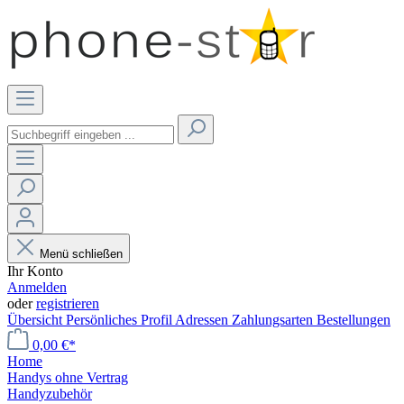
Menü schließen
Ihr Konto
Anmelden
oder
registrieren
Übersicht
Persönliches Profil
Adressen
Zahlungsarten
Bestellungen
0,00 €*
Home
Handys ohne Vertrag
Handyzubehör