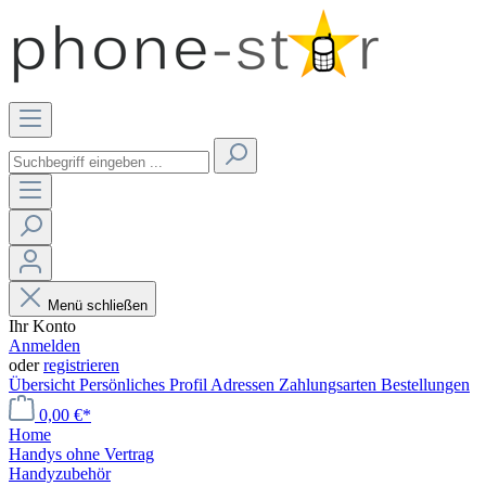
Menü schließen
Ihr Konto
Anmelden
oder
registrieren
Übersicht
Persönliches Profil
Adressen
Zahlungsarten
Bestellungen
0,00 €*
Home
Handys ohne Vertrag
Handyzubehör