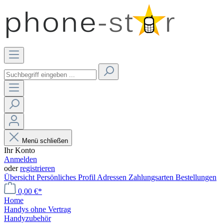
Menü schließen
Ihr Konto
Anmelden
oder
registrieren
Übersicht
Persönliches Profil
Adressen
Zahlungsarten
Bestellungen
0,00 €*
Home
Handys ohne Vertrag
Handyzubehör