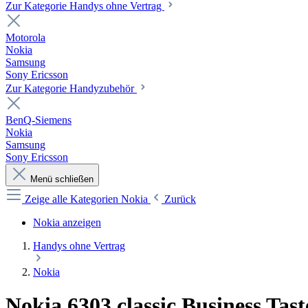
Zur Kategorie Handys ohne Vertrag
Motorola
Nokia
Samsung
Sony Ericsson
Zur Kategorie Handyzubehör
BenQ-Siemens
Nokia
Samsung
Sony Ericsson
Menü schließen
Zeige alle Kategorien
Nokia
Zurück
Nokia anzeigen
Handys ohne Vertrag
Nokia
Nokia 6303 classic Business Ta