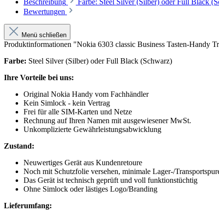
Beschreibung
Farbe: Steel Silver (Silber) oder Full Blac
Bewertungen
Menü schließen
Produktinformationen "Nokia 6303 classic Business Tasten-Handy T
Farbe:
Steel Silver (Silber) oder Full Black (Schwarz)
Ihre Vorteile bei uns:
Original Nokia Handy vom Fachhändler
Kein Simlock - kein Vertrag
Frei für alle SIM-Karten und Netze
Rechnung auf Ihren Namen mit ausgewiesener MwSt.
Unkomplizierte Gewährleistungsabwicklung
Zustand:
Neuwertiges Gerät aus Kundenretoure
Noch mit Schutzfolie versehen, minimale Lager-/Transportspu
Das Gerät ist technisch geprüft und voll funktionstüchtig
Ohne Simlock oder lästiges Logo/Branding
Lieferumfang: