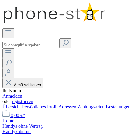
Menü schließen
Ihr Konto
Anmelden
oder
registrieren
Übersicht
Persönliches Profil
Adressen
Zahlungsarten
Bestellungen
0,00 €*
Home
Handys ohne Vertrag
Handyzubehör