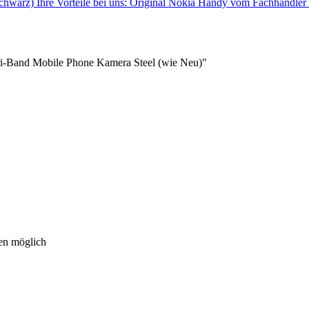
k (Schwarz) Ihre Vorteile bei uns: Original Nokia Handy vom Fachhänd
ri-Band Mobile Phone Kamera Steel (wie Neu)"
ren möglich