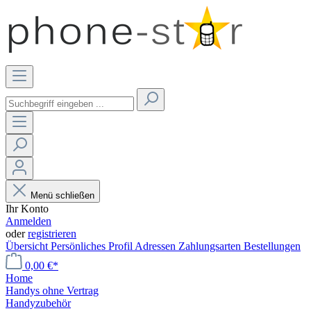
Menü schließen
Ihr Konto
Anmelden
oder
registrieren
Übersicht
Persönliches Profil
Adressen
Zahlungsarten
Bestellungen
0,00 €*
Home
Handys ohne Vertrag
Handyzubehör