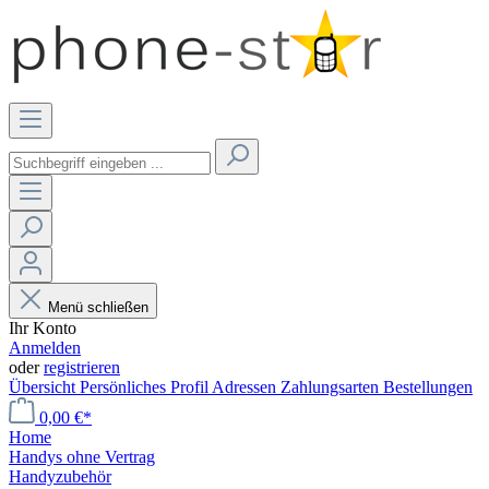
Menü schließen
Ihr Konto
Anmelden
oder
registrieren
Übersicht
Persönliches Profil
Adressen
Zahlungsarten
Bestellungen
0,00 €*
Home
Handys ohne Vertrag
Handyzubehör