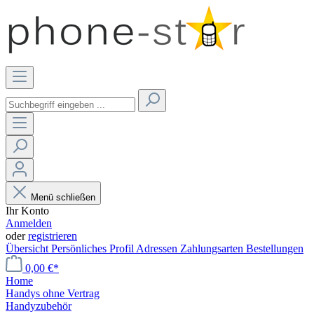
Menü schließen
Ihr Konto
Anmelden
oder
registrieren
Übersicht
Persönliches Profil
Adressen
Zahlungsarten
Bestellungen
0,00 €*
Home
Handys ohne Vertrag
Handyzubehör