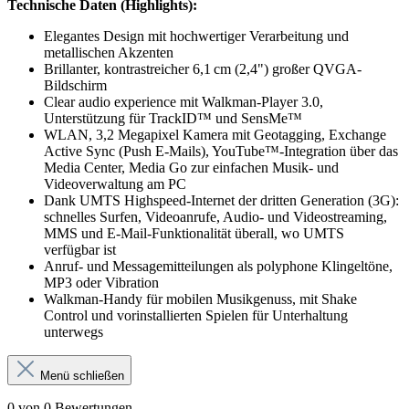
Technische Daten (Highlights):
Elegantes Design mit hochwertiger Verarbeitung und
metallischen Akzenten
Brillanter, kontrastreicher 6,1 cm (2,4") großer QVGA-
Bildschirm
Clear audio experience mit Walkman-Player 3.0,
Unterstützung für TrackID™ und SensMe™
WLAN, 3,2 Megapixel Kamera mit Geotagging, Exchange
Active Sync (Push E-Mails), YouTube™-Integration über das
Media Center, Media Go zur einfachen Musik- und
Videoverwaltung am PC
Dank UMTS Highspeed-Internet der dritten Generation (3G):
schnelles Surfen, Videoanrufe, Audio- und Videostreaming,
MMS und E-Mail-Funktionalität überall, wo UMTS
verfügbar ist
Anruf- und Messagemitteilungen als polyphone Klingeltöne,
MP3 oder Vibration
Walkman-Handy für mobilen Musikgenuss, mit Shake
Control und vorinstallierten Spielen für Unterhaltung
unterwegs
Menü schließen
0 von 0 Bewertungen