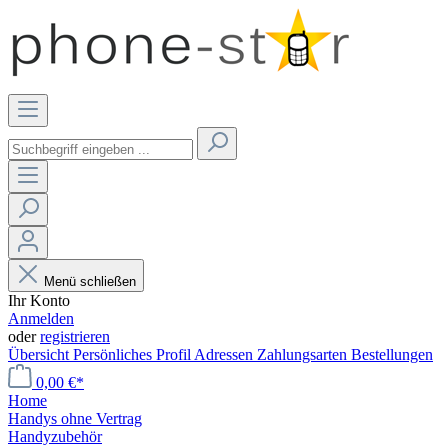
Menü schließen
Ihr Konto
Anmelden
oder
registrieren
Übersicht
Persönliches Profil
Adressen
Zahlungsarten
Bestellungen
0,00 €*
Home
Handys ohne Vertrag
Handyzubehör